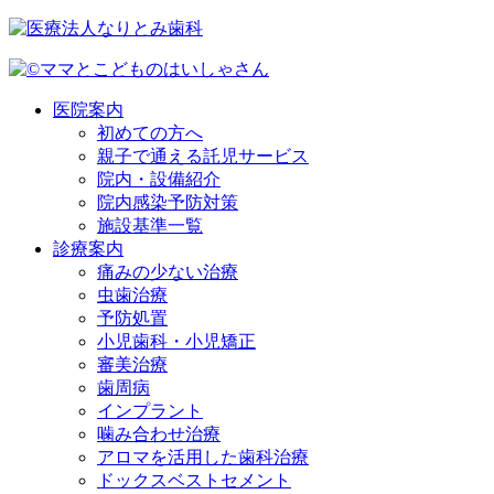
医院案内
初めての方へ
親子で通える託児サービス
院内・設備紹介
院内感染予防対策
施設基準一覧
診療案内
痛みの少ない治療
虫歯治療
予防処置
小児歯科・小児矯正
審美治療
歯周病
インプラント
噛み合わせ治療
アロマを活用した歯科治療
ドックスベストセメント