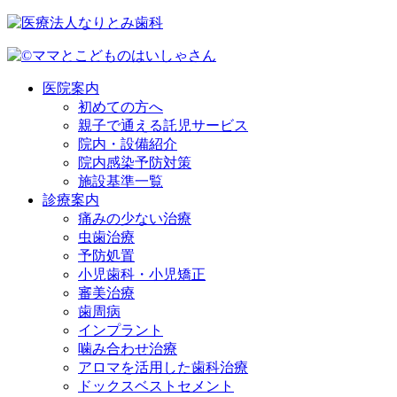
医院案内
初めての方へ
親子で通える託児サービス
院内・設備紹介
院内感染予防対策
施設基準一覧
診療案内
痛みの少ない治療
虫歯治療
予防処置
小児歯科・小児矯正
審美治療
歯周病
インプラント
噛み合わせ治療
アロマを活用した歯科治療
ドックスベストセメント