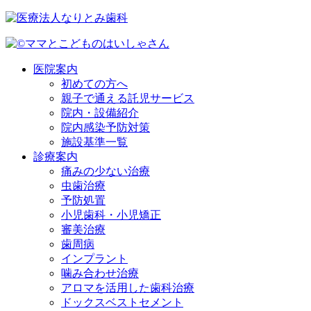
医院案内
初めての方へ
親子で通える託児サービス
院内・設備紹介
院内感染予防対策
施設基準一覧
診療案内
痛みの少ない治療
虫歯治療
予防処置
小児歯科・小児矯正
審美治療
歯周病
インプラント
噛み合わせ治療
アロマを活用した歯科治療
ドックスベストセメント