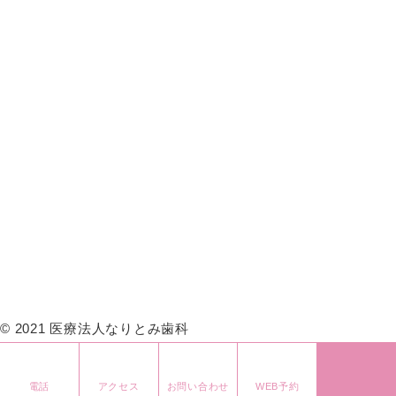
歯周病
インプラント
噛み合わせ治療
アロマを活用した歯科治療
ドックスベストセメント
症例紹介
アクセス
トピックス
プライバシーポリシー
奨学金制度のご案内-歯科医師
奨学金制度のご案内-歯科衛生士
採用情報
© 2021 医療法人なりとみ歯科
電話
アクセス
お問い合わせ
WEB予約