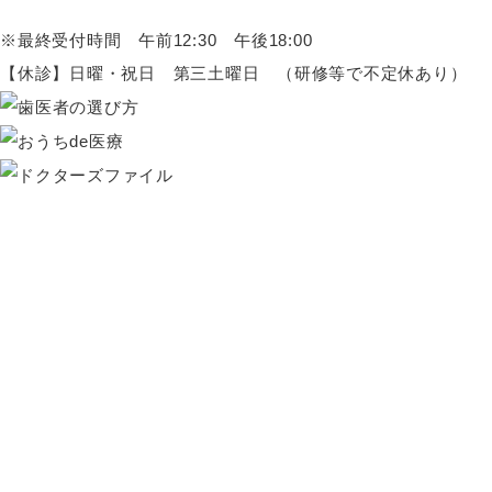
※最終受付時間 午前12:30 午後18:00
【休診】日曜・祝日 第三土曜日 （研修等で不定休あり）
HOME
親子で通える託児サービス
初めての方へ
痛みの少ない治療
院内・設備紹介
スタッフ紹介
院内感染予防対策
講演活動
お問い合わせ
虫歯治療
施設基準一覧
予防処置
小児歯科・小児矯正
審美治療